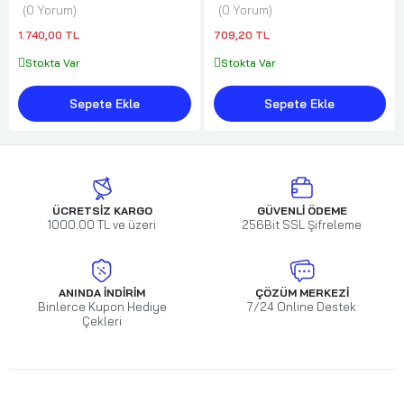
0 Yorum
0 Yorum
1.740,00 TL
709,20 TL
Stokta Var
Stokta Var
Sepete Ekle
Sepete Ekle
ÜCRETSIZ KARGO
GÜVENLI ÖDEME
1000.00 TL ve üzeri
256Bit SSL Şifreleme
ANINDA İNDIRIM
ÇÖZÜM MERKEZI
Binlerce Kupon Hediye
7/24 Online Destek
Çekleri